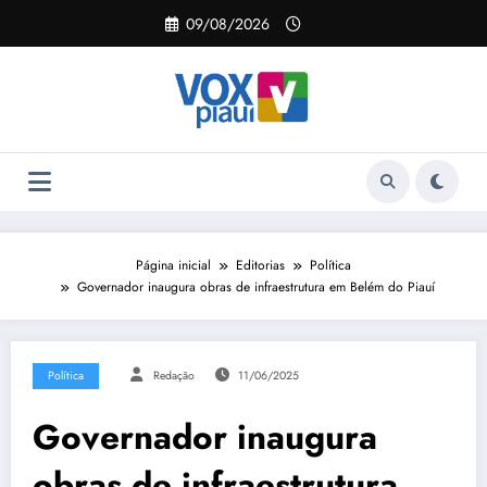
Pular
09/08/2026
para
o
conteúdo
Página inicial
Editorias
Política
Governador inaugura obras de infraestrutura em Belém do Piauí
Política
Redação
11/06/2025
Governador inaugura
obras de infraestrutura