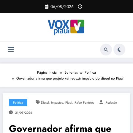
Pular
06/08/2026
para
o
conteúdo
Página inicial
Editorias
Política
Governador afirma que projeto vai reduzir impacto do diesel no Piauí
,
,
,
Política
Diesel
Impactos
Piauí
Rafael Fonteles
Redação
21/05/2026
Governador afirma que