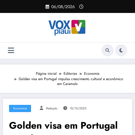
Pular
06/08/2026
para
o
conteúdo
Página inicial
Editorias
Economia
Golden visa em Portugal impulsa crescimento cultural e econômico
em Caramulo
Economia
Redação
18/10/2025
Golden visa em Portugal