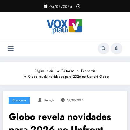
Pular
06/08/2026
para
o
conteúdo
Página inicial
Editorias
Economia
Globo revela novidades para 2026 no Upfront Globo
Economia
Redação
14/10/2025
Globo revela novidades
para 2026 no Upfront