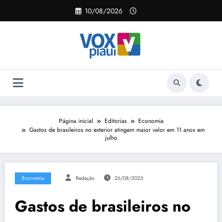
Pular
10/08/2026
para
o
conteúdo
Página inicial
Editorias
Economia
Gastos de brasileiros no exterior atingem maior valor em 11 anos em
julho
Economia
Redação
26/08/2025
Gastos de brasileiros no