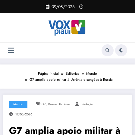
Pular
09/08/2026
para
o
conteúdo
Página inicial
Editorias
Mundo
G7 amplia apoio militar à Ucrânia e sanções à Rússia
,
,
Mundo
G7
Rússia
Ucrânia
Redação
17/06/2026
G7 amplia apoio militar à