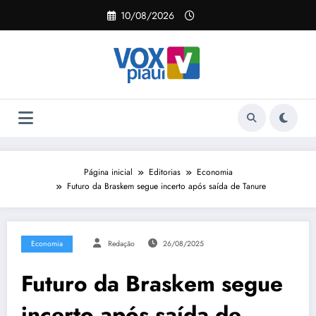
Pular
10/08/2026
para
o
conteúdo
Página inicial
Editorias
Economia
Futuro da Braskem segue incerto após saída de Tanure
Economia
Redação
26/08/2025
Futuro da Braskem segue
incerto após saída de