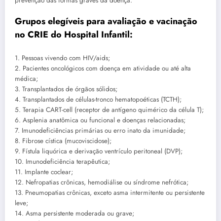
prevenção das formas graves da doença.
Grupos elegíveis para avaliação e vacinação
no CRIE do Hospital Infantil:
1. Pessoas vivendo com HIV/aids;
2. Pacientes oncológicos com doença em atividade ou até alta
médica;
3. Transplantados de órgãos sólidos;
4. Transplantados de células-tronco hematopoéticas (TCTH);
5. Terapia CART-cell (receptor de antígeno quimérico da célula T);
6. Asplenia anatômica ou funcional e doenças relacionadas;
7. Imunodeficiências primárias ou erro inato da imunidade;
8. Fibrose cística (mucoviscidose);
9. Fístula liquórica e derivação ventrículo peritoneal (DVP);
10. Imunodeficiência terapêutica;
11. Implante coclear;
12. Nefropatias crônicas, hemodiálise ou síndrome nefrótica;
13. Pneumopatias crônicas, exceto asma intermitente ou persistente
leve;
14. Asma persistente moderada ou grave;