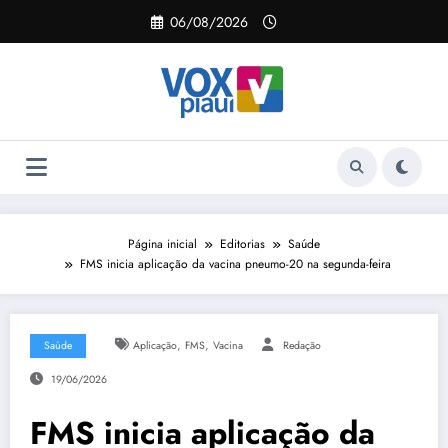
Pular
06/08/2026
para
o
conteúdo
Página inicial
Editorias
Saúde
FMS inicia aplicação da vacina pneumo-20 na segunda-feira
,
,
Saúde
Aplicação
FMS
Vacina
Redação
19/06/2026
FMS inicia aplicação da