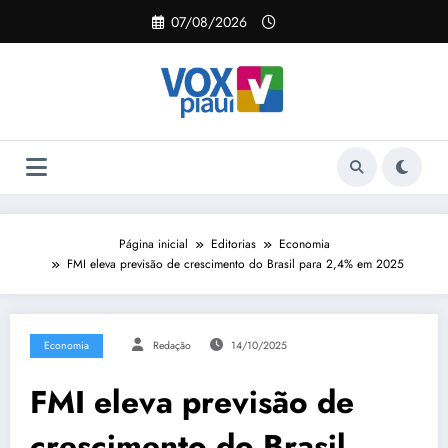
Pular
07/08/2026
para
o
conteúdo
Página inicial
Editorias
Economia
FMI eleva previsão de crescimento do Brasil para 2,4% em 2025
Economia
Redação
14/10/2025
FMI eleva previsão de
crescimento do Brasil