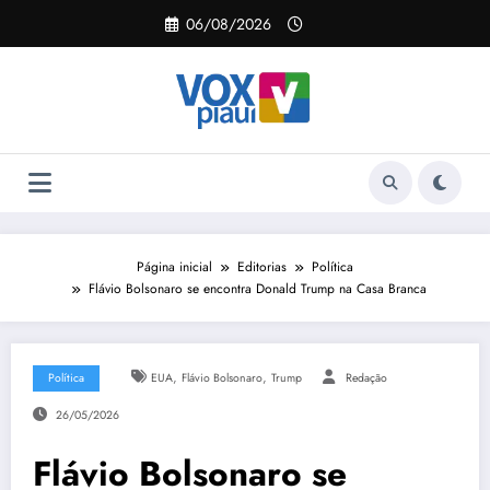
Pular
06/08/2026
para
o
conteúdo
Página inicial
Editorias
Política
Flávio Bolsonaro se encontra Donald Trump na Casa Branca
,
,
Política
EUA
Flávio Bolsonaro
Trump
Redação
26/05/2026
Flávio Bolsonaro se