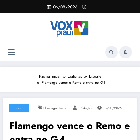
Pular
06/08/2026
para
o
conteúdo
Página inicial
Editorias
Esporte
Flamengo vence o Remo e entra no G4
,
Esporte
Flamengo
Remo
Redação
19/03/2026
Flamengo vence o Remo e
entra no G4