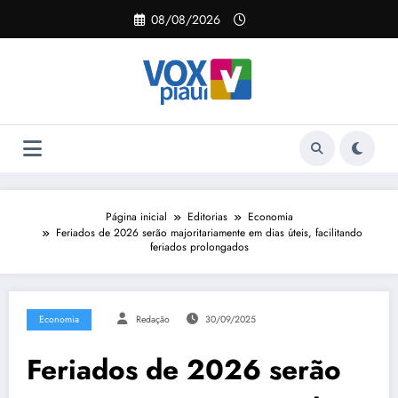
Pular
08/08/2026
para
o
conteúdo
Página inicial
Editorias
Economia
Feriados de 2026 serão majoritariamente em dias úteis, facilitando
feriados prolongados
Economia
Redação
30/09/2025
Feriados de 2026 serão