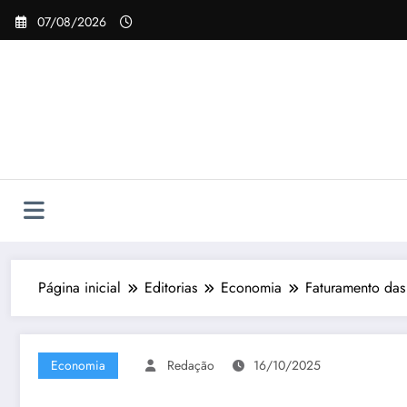
Pular
07/08/2026
para
o
conteúdo
Página inicial
Editorias
Economia
Faturamento das 
Economia
Redação
16/10/2025