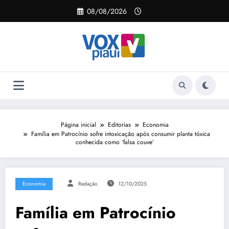
Pular
08/08/2026
para
o
conteúdo
Página inicial
Editorias
Economia
Família em Patrocínio sofre intoxicação após consumir planta tóxica
conhecida como ‘falsa couve’
Economia
Redação
12/10/2025
Família em Patrocínio