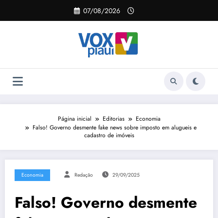
Pular
07/08/2026
para
o
conteúdo
Página inicial
Editorias
Economia
Falso! Governo desmente fake news sobre imposto em alugueis e
cadastro de imóveis
Economia
Redação
29/09/2025
Falso! Governo desmente