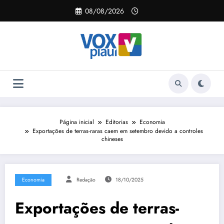
Pular
08/08/2026
para
o
conteúdo
Página inicial
Editorias
Economia
Exportações de terras-raras caem em setembro devido a controles
chineses
Economia
Redação
18/10/2025
Exportações de terras-