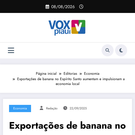
Pular
08/08/2026
para
o
conteúdo
Página inicial
Editorias
Economia
Exportações de banana no Espírito Santo aumentam e impulsionam a
economia local
Economia
Redação
22/09/2025
Exportações de banana no