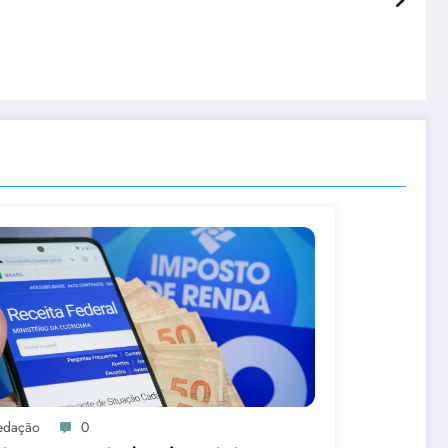
edação
0