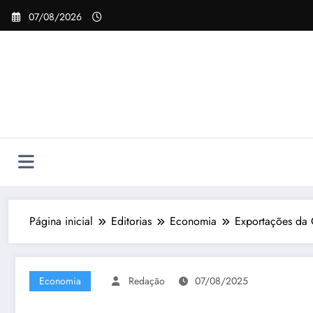
Pular
07/08/2026
para
o
conteúdo
Página inicial
Editorias
Economia
Exportações da 
Economia
Redação
07/08/2025