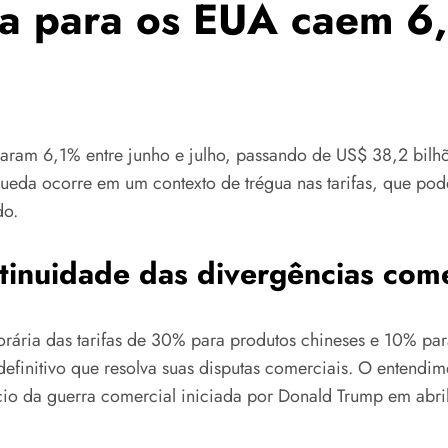
na para os EUA caem 6
uaram 6,1% entre junho e julho, passando de US$ 38,2 bilh
 queda ocorre em um contexto de trégua nas tarifas, que po
do.
tinuidade das divergências come
rária das tarifas de 30% para produtos chineses e 10% p
efinitivo que resolva suas disputas comerciais. O entend
nício da guerra comercial iniciada por Donald Trump em abr