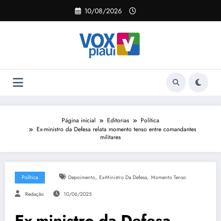
Pular
10/08/2026
para
o
conteúdo
Página inicial
Editorias
Política
Ex-ministro da Defesa relata momento tenso entre comandantes
militares
,
,
Política
Depoimento
Ex-Ministro Da Defesa
Momento Tenso
Redação
10/06/2025
Ex-ministro da Defesa