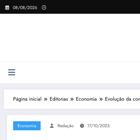
Pular
08/08/2026
para
o
conteúdo
Página inicial
Editorias
Economia
Evolução da comu
Economia
Redação
17/10/2025