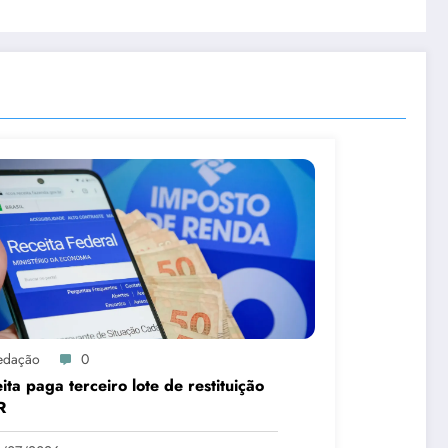
edação
0
ita paga terceiro lote de restituição
R