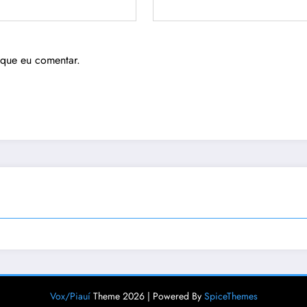
 que eu comentar.
Vox/Piauí
Theme 2026 | Powered By
SpiceThemes