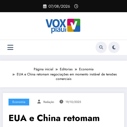
Pular
07/08/2026
para
o
conteúdo
Página inicial
Editorias
Economia
EUA e China retomam negociações em momento instável de tensões
comerciais
Economia
Redação
19/10/2025
EUA e China retomam