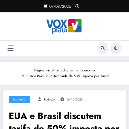
Pular
07/08/2026
para
o
conteúdo
Página inicial
Editorias
Economia
EUA e Brasil discutem tarifa de 50% imposta por Trump
Economia
Redação
16/10/2025
EUA e Brasil discutem
tarifa de 50% imposta por