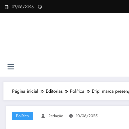
Pular
07/08/2026
para
o
conteúdo
Página inicial
Editorias
Política
Etipi marca presen
Política
Redação
10/06/2025