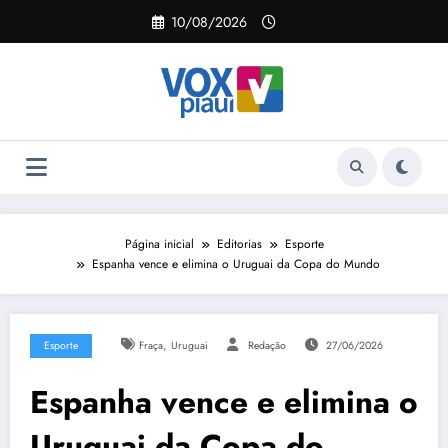
Pular
10/08/2026
para
o
conteúdo
Página inicial
Editorias
Esporte
Espanha vence e elimina o Uruguai da Copa do Mundo
,
Esporte
Fraça
Uruguai
Redação
27/06/2026
Espanha vence e elimina o
Uruguai da Copa do