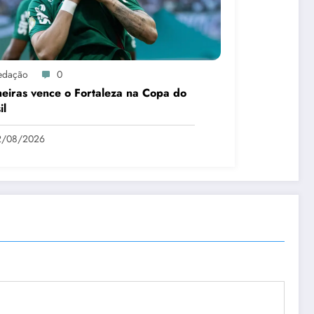
edação
0
eiras vence o Fortaleza na Copa do
il
2/08/2026