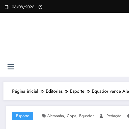
Pular
06/08/2026
para
o
conteúdo
Página inicial
Editorias
Esporte
Equador vence Ale
,
,
Esporte
Alemanha
Copa
Equador
Redação