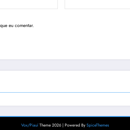
 que eu comentar.
Vox/Piauí
Theme 2026 | Powered By
SpiceThemes