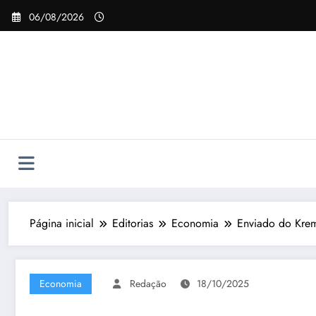
Pular
06/08/2026
para
o
conteúdo
Página inicial
Editorias
Economia
Enviado do Krem
Economia
Redação
18/10/2025