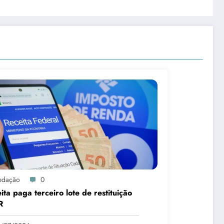
edação
0
ita paga terceiro lote de restituição
R