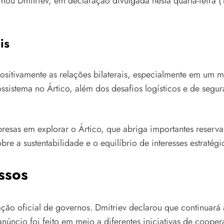
u Dmitriev, em declaração divulgada nesta quarta-feira (18
is
ositivamente as relações bilaterais, especialmente em um 
sistema no Ártico, além dos desafios logísticos e de segur
resas em explorar o Ártico, que abriga importantes reserva
re a sustentabilidade e o equilíbrio de interesses estratégi
ssos
ão oficial de governos. Dmitriev declarou que continuará
núncio foi feito em meio a diferentes iniciativas de coope