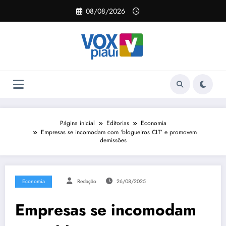
Pular
08/08/2026
para
o
conteúdo
Página inicial
Editorias
Economia
Empresas se incomodam com ‘blogueiros CLT’ e promovem
demissões
Economia
Redação
26/08/2025
Empresas se incomodam