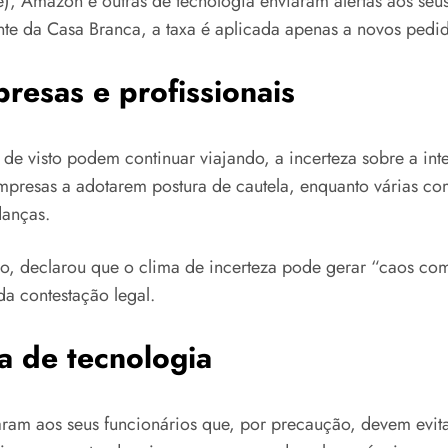
, Amazon e outras de tecnologia enviaram alertas aos se
te da Casa Branca, a taxa é aplicada apenas a novos pedid
resas e profissionais
 de visto podem continuar viajando, a incerteza sobre a in
presas a adotarem postura de cautela, enquanto várias c
danças.
, declarou que o clima de incerteza pode gerar “caos comp
da contestação legal.
ia de tecnologia
 aos seus funcionários que, por precaução, devem evitar 