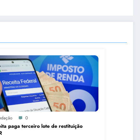
edação
0
ita paga terceiro lote de restituição
R