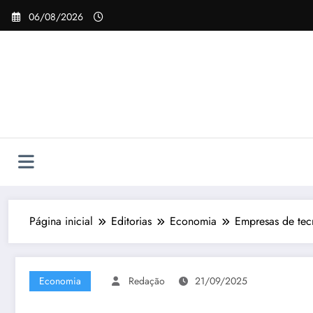
Pular
06/08/2026
para
o
conteúdo
Página inicial
Editorias
Economia
Empresas de tec
Economia
Redação
21/09/2025