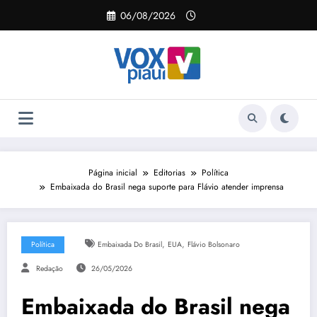
Pular
06/08/2026
para
o
conteúdo
Página inicial
Editorias
Política
Embaixada do Brasil nega suporte para Flávio atender imprensa
,
,
Política
Embaixada Do Brasil
EUA
Flávio Bolsonaro
Redação
26/05/2026
Embaixada do Brasil nega