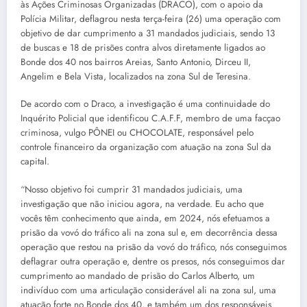
às Ações Criminosas Organizadas (DRACO), com o apoio da
Polícia Militar, deflagrou nesta terça-feira (26) uma operação com
objetivo de dar cumprimento a 31 mandados judiciais, sendo 13
de buscas e 18 de prisões contra alvos diretamente ligados ao
Bonde dos 40 nos bairros Areias, Santo Antonio, Dirceu II,
Angelim e Bela Vista, localizados na zona Sul de Teresina.
De acordo com o Draco, a investigação é uma continuidade do
Inquérito Policial que identificou C.A.F.F, membro de uma facçao
criminosa, vulgo PÔNEI ou CHOCOLATE, responsável pelo
controle financeiro da organização com atuação na zona Sul da
capital.
“Nosso objetivo foi cumprir 31 mandados judiciais, uma
investigação que não iniciou agora, na verdade. Eu acho que
vocês têm conhecimento que ainda, em 2024, nós efetuamos a
prisão da vovó do tráfico ali na zona sul e, em decorrência dessa
operação que restou na prisão da vovó do tráfico, nós conseguimos
deflagrar outra operação e, dentre os presos, nós conseguimos dar
cumprimento ao mandado de prisão do Carlos Alberto, um
indivíduo com uma articulação considerável ali na zona sul, uma
atuação forte no Bonde dos 40, e também um dos responsáveis