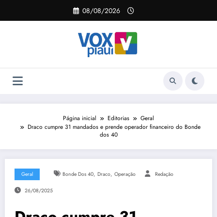
Pular
08/08/2026
para
o
conteúdo
Página inicial
Editorias
Geral
Draco cumpre 31 mandados e prende operador financeiro do Bonde
dos 40
,
,
Geral
Bonde Dos 40
Draco
Operação
Redação
26/08/2025
Draco cumpre 31