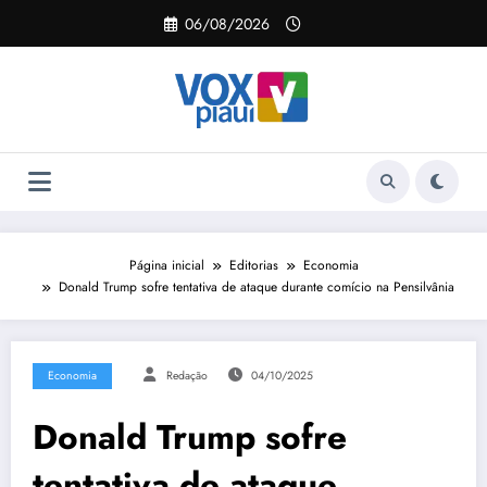
Pular
06/08/2026
para
o
conteúdo
Página inicial
Editorias
Economia
Donald Trump sofre tentativa de ataque durante comício na Pensilvânia
Economia
Redação
04/10/2025
Donald Trump sofre
tentativa de ataque