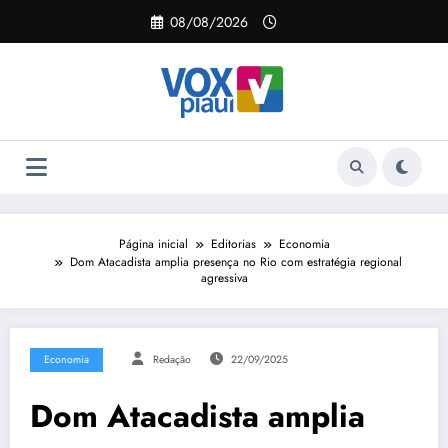
Pular
08/08/2026
para
o
conteúdo
Página inicial
Editorias
Economia
Dom Atacadista amplia presença no Rio com estratégia regional
agressiva
Economia
Redação
22/09/2025
Dom Atacadista amplia