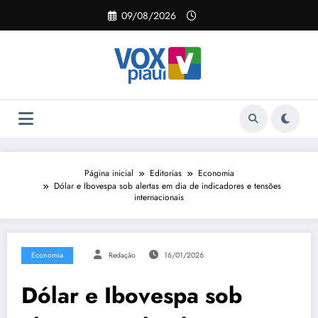
Pular
09/08/2026
para
o
conteúdo
Página inicial
Editorias
Economia
Dólar e Ibovespa sob alertas em dia de indicadores e tensões
internacionais
Economia
Redação
16/01/2026
Dólar e Ibovespa sob