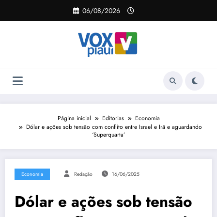
Pular
06/08/2026
para
o
conteúdo
Página inicial
Editorias
Economia
Dólar e ações sob tensão com conflito entre Israel e Irã e aguardando
‘Superquarta’
Economia
Redação
16/06/2025
Dólar e ações sob tensão