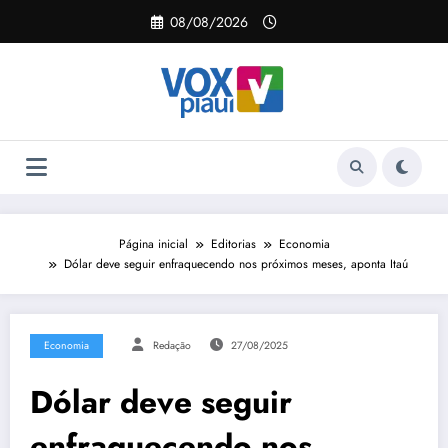
Pular
08/08/2026
para
o
conteúdo
Página inicial
Editorias
Economia
Dólar deve seguir enfraquecendo nos próximos meses, aponta Itaú
Economia
Redação
27/08/2025
Dólar deve seguir
enfraquecendo nos