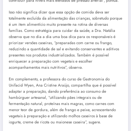
contribuir para níveis mais elevados de pressão arterial”, pontua.
Isso não significa dizer que essa opção de comida deva ser
totalmente excluída da alimentação das crianças, sobretudo porque
é um item alimentício muito presente na rotina de diversas
famílias. Como estratégia para cuidar da saúde, a Dra. Natália
observa que no dia a dia uma boa dica para os responsáveis é
priorizar versões caseiras, “preparadas com carne ou frango,
reduzindo a quantidade de sal e evitando conservantes e aditivos
presentes nos produtos industrializados. Também é possível
enriquecer a preparação com vegetais e escolher
acompanhamentos mais nutritivos”, observa.
Em complemento, a professora do curso de Gastronomia do
Unifacid Wyen, Ana Cristine Araújo, compartilha que é possível
adaptar a preparação, dando preferência ao consumo de
hambúrguer artesanal, “utilizando pães integrais ou de
fermentação natural, proteínas mais magras, como carnes com
menor teor de gordura, além de frango e peixe, acrescentando
vegetais à preparação e utilizando molhos caseiros à base de
iogurte, creme de ricota ou maionese caseira”, sugere.