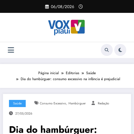
Pular
06/08/2026
para
o
conteúdo
Página inicial
Editorias
Saúde
Dia do hambúrguer: consumo excessivo na infância é prejudicial
,
Saúde
Consumo Excessivo
Hambúrguer
Redação
27/05/2026
Dia do hambúrguer: