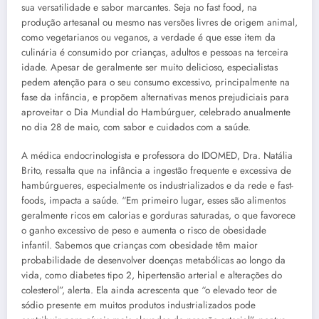
sua versatilidade e sabor marcantes. Seja no fast food, na
produção artesanal ou mesmo nas versões livres de origem animal,
como vegetarianos ou veganos, a verdade é que esse item da
culinária é consumido por crianças, adultos e pessoas na terceira
idade. Apesar de geralmente ser muito delicioso, especialistas
pedem atenção para o seu consumo excessivo, principalmente na
fase da infância, e propõem alternativas menos prejudiciais para
aproveitar o Dia Mundial do Hambúrguer, celebrado anualmente
no dia 28 de maio, com sabor e cuidados com a saúde.
A médica endocrinologista e professora do IDOMED, Dra. Natália
Brito, ressalta que na infância a ingestão frequente e excessiva de
hambúrgueres, especialmente os industrializados e da rede e fast-
foods, impacta a saúde. “Em primeiro lugar, esses são alimentos
geralmente ricos em calorias e gorduras saturadas, o que favorece
o ganho excessivo de peso e aumenta o risco de obesidade
infantil. Sabemos que crianças com obesidade têm maior
probabilidade de desenvolver doenças metabólicas ao longo da
vida, como diabetes tipo 2, hipertensão arterial e alterações do
colesterol”, alerta. Ela ainda acrescenta que “o elevado teor de
sódio presente em muitos produtos industrializados pode