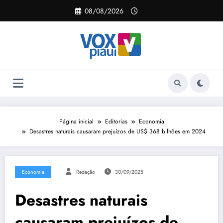
Pular
08/08/2026
para
o
conteúdo
Página inicial
Editorias
Economia
Desastres naturais causaram prejuízos de US$ 368 bilhões em 2024
Economia
Redação
30/09/2025
Desastres naturais
causaram prejuízos de