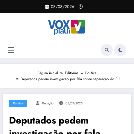
Pular
08/08/2026
para
o
conteúdo
Página inicial
Editorias
Política
Deputados pedem investigação por fala sobre separação do Sul
Política
Redação
05/07/2025
Deputados pedem
investigação por fala