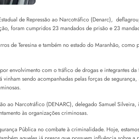
stadual de Repressão ao Narcotráfico (Denarc), deflagrou,
 ação, foram cumpridos 23 mandados de prisão e 23 manda
ros de Teresina e também no estado do Maranhão, como pa
or envolvimento com o tráfico de drogas e integrantes da f
e já vinham sendo acompanhadas pelas forças de segurança,
iminosas.
ão ao Narcotráfico (DENARC), delegado Samuel Silveira, 
entamento às organizações criminosas.
gurança Pública no combate à criminalidade. Hoje, estamo
 também aqueles já presos que possuem influência sobre a pr