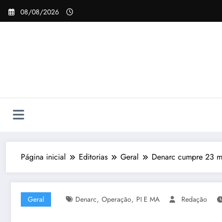
Pular
08/08/2026
para
o
conteúdo
Página inicial
Editorias
Geral
Denarc cumpre 23 ma
,
,
Geral
Denarc
Operação
PI E MA
Redação