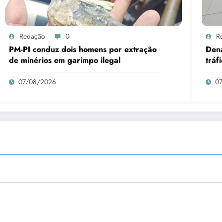
Redação
0
R
PM-PI conduz dois homens por extração
Den
de minérios em garimpo ilegal
tráf
07/08/2026
0