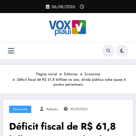
Pular
06/08/2026
para
o
conteúdo
Página inicial
Editorias
Economia
Déficit fiscal de R$ 61,8 bilhões no ano, dívida pública sobe quase 6
pontos percentuais
Economia
Redação
30/09/2025
Déficit fiscal de R$ 61,8