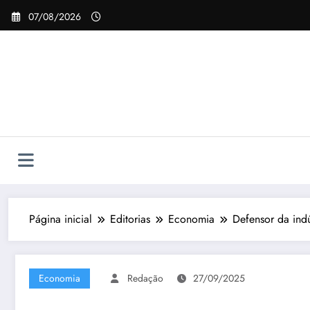
Pular
07/08/2026
para
o
conteúdo
Página inicial
Editorias
Economia
Defensor da indú
Economia
Redação
27/09/2025