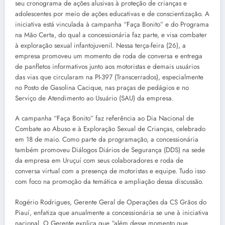
seu cronograma de ações alusivas à proteção de crianças e
adolescentes por meio de ações educativas e de conscientização. A
iniciativa está vinculada à campanha “Faça Bonito” e do Programa
na Mão Certa, do qual a concessionária faz parte, e visa combater
à exploração sexual infantojuvenil. Nessa terça-feira (26), a
empresa promoveu um momento de roda de conversa e entrega
de panfletos informativos junto aos motoristas e demais usuários
das vias que circularam na PI-397 (Transcerrados), especialmente
no Posto de Gasolina Cacique, nas praças de pedágios e no
Serviço de Atendimento ao Usuário (SAU) da empresa.
A campanha “Faça Bonito” faz referência ao Dia Nacional de
Combate ao Abuso e à Exploração Sexual de Crianças, celebrado
em 18 de maio. Como parte da programação, a concessionária
também promoveu Diálogos Diários de Segurança (DDS) na sede
da empresa em Uruçuí com seus colaboradores e roda de
conversa virtual com a presença de motoristas e equipe. Tudo isso
com foco na promoção da temática e ampliação dessa discussão.
Rogério Rodrigues, Gerente Geral de Operações da CS Grãos do
Piauí, enfatiza que anualmente a concessionária se une à iniciativa
nacional. O Gerente explica que “além desse momento que