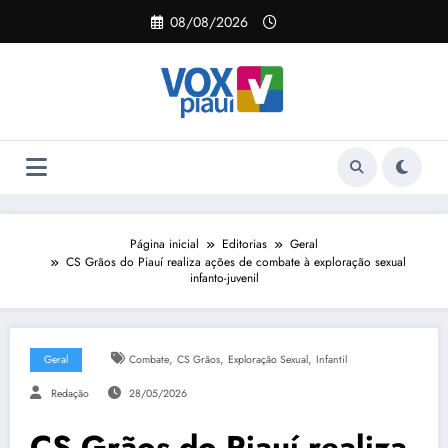
Pular
08/08/2026
para
o
conteúdo
Página inicial
Editorias
Geral
CS Grãos do Piauí realiza ações de combate à exploração sexual
infanto-juvenil
,
,
,
Geral
Combate
CS Grãos
Exploração Sexual
Infantil
Redação
28/05/2026
CS Grãos do Piauí realiza