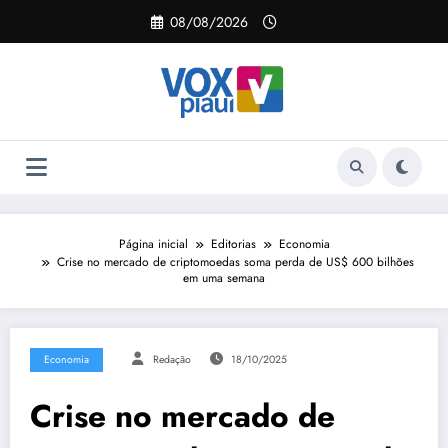
Pular
08/08/2026
para
o
conteúdo
Página inicial
Editorias
Economia
Crise no mercado de criptomoedas soma perda de US$ 600 bilhões
em uma semana
Economia
Redação
18/10/2025
Crise no mercado de