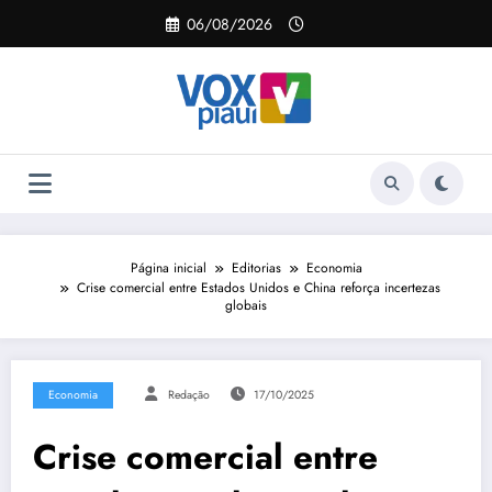
Pular
06/08/2026
para
o
conteúdo
Página inicial
Editorias
Economia
Crise comercial entre Estados Unidos e China reforça incertezas
globais
Economia
Redação
17/10/2025
Crise comercial entre