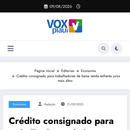
Pular
09/08/2026
para
o
conteúdo
Página inicial
Editorias
Economia
Crédito consignado para trabalhadores de baixa renda enfrenta juros
mais altos
Economia
Redação
21/09/2025
Crédito consignado para