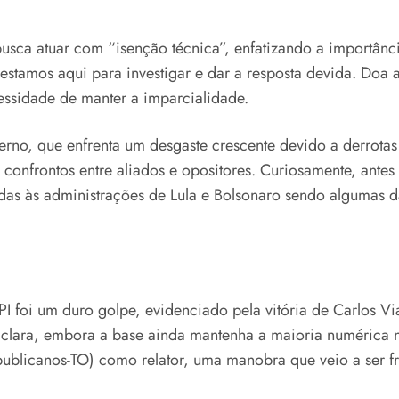
sca atuar com “isenção técnica”, enfatizando a importânci
estamos aqui para investigar e dar a resposta devida. Do
cessidade de manter a imparcialidade.
rno, que enfrenta um desgaste crescente devido a derrotas 
 confrontos entre aliados e opositores. Curiosamente, ant
s às administrações de Lula e Bolsonaro sendo algumas das
PI foi um duro golpe, evidenciado pela vitória de Carlos V
u clara, embora a base ainda mantenha a maioria numérica n
blicanos-TO) como relator, uma manobra que veio a ser fr