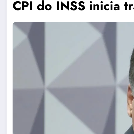
CPI do INSS inicia t