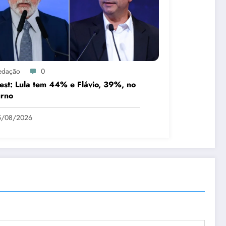
edação
0
st: Lula tem 44% e Flávio, 39%, no
urno
5/08/2026