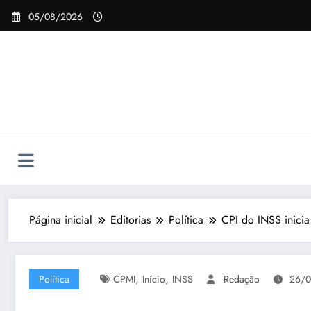
Pular
05/08/2026
para
o
conteúdo
Página inicial
Editorias
Política
CPI do INSS inicia
,
,
Política
CPMI
Início
INSS
Redação
26/