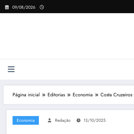
Pular
09/08/2026
para
o
conteúdo
Página inicial
Editorias
Economia
Costa Cruzeiros 
Economia
Redação
13/10/2025