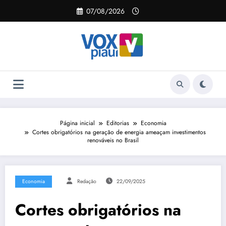
Pular
07/08/2026
para
o
conteúdo
Página inicial
Editorias
Economia
Cortes obrigatórios na geração de energia ameaçam investimentos
renováveis no Brasil
Economia
Redação
22/09/2025
Cortes obrigatórios na