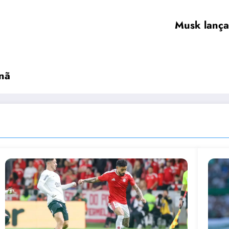
Musk lança
nã