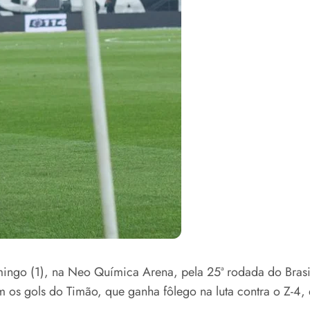
ngo (1), na Neo Química Arena, pela 25ª rodada do Brasile
m os gols do Timão, que ganha fôlego na luta contra o Z-4