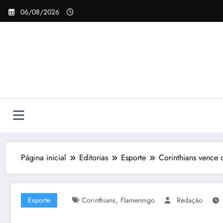
Pular
06/08/2026
para
o
conteúdo
Página inicial
Editorias
Esporte
Corinthians vence
,
Esporte
Corinthians
Flamenmgo
Redação