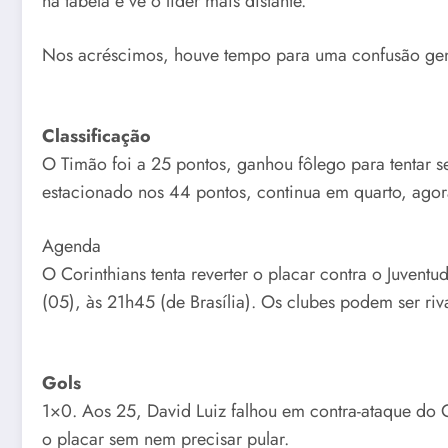
na tabela e vê o líder mais distante.
Nos acréscimos, houve tempo para uma confusão gene
Classificação
O Timão foi a 25 pontos, ganhou fôlego para tentar s
estacionado nos 44 pontos, continua em quarto, agora
Agenda
O Corinthians tenta reverter o placar contra o Juvent
(05), às 21h45 (de Brasília). Os clubes podem ser ri
Gols
1×0. Aos 25, David Luiz falhou em contra-ataque do Co
o placar sem nem precisar pular.