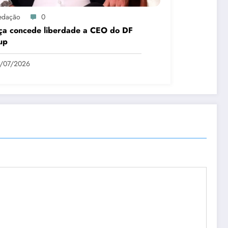
edação
0
iça concede liberdade a CEO do DF
up
9/07/2026