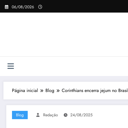
Pular
06/08/2026
para
o
conteúdo
Página inicial
Blog
Corinthians encerra jejum no Bras
Blog
Redação
24/08/2025